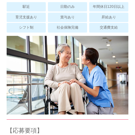
スマイルカのsmileコラム
駅近
日勤のみ
年間休日120日以上
その他のお問い合わせ
育児支援あり
賞与あり
昇給あり
FAQ
シフト制
社会保険完備
交通費支給
採用担当者様はこちら
紹介会社を使うメリットについて
介護・看護のお仕事について
利用者の声
WEB勤怠
支店連絡先一覧
【応募要項】