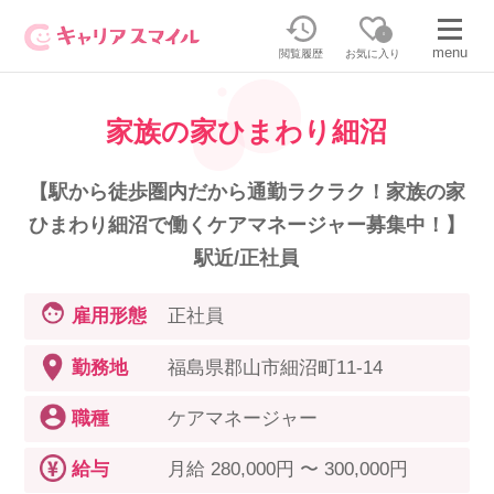
0
menu
閲覧履歴
お気に入り
家族の家ひまわり細沼
無料相談・お問い合わせはこちら
無料転職相談・お問い合わせの内容を
【駅から徒歩圏内だから通勤ラクラク！家族の家
正社員・パートの求人を探す
選択してください
ひまわり細沼で働くケアマネージャー募集中！】
駅近/正社員
正社員／パートで働く
派遣求人を探す
雇用形態
正社員
介護のリスキリング
派遣で働く
勤務地
福島県郡山市細沼町11-14
職種
ケアマネージャー
キャリアスマイルとは
介護の資格取得について
給与
月給 280,000円 〜 300,000円