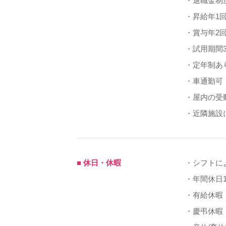
・退職金制
・昇給年1回
・賞与年2
・試用期間
・定年制あり
・車通勤可
・屋内の受
・近隣施設
■ 休日・休暇
・シフトに
・年間休日1
・有給休暇
・慶弔休暇