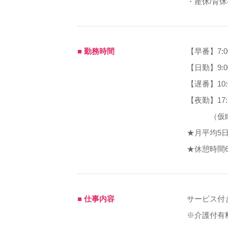
・産休/育
■ 勤務時間
【早番】7:00
【日勤】9:00
【遅番】10:0
【夜勤】17:
（仮眠
★月平均5
★休憩時間6
■ 仕事内容
サービス付
※介護付有