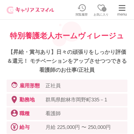
0
menu
閲覧履歴
お気に入り
特別養護老人ホームヴィレージュ
無料相談・お問い合わせはこちら
無料転職相談・お問い合わせの内容を
【昇給・賞与あり】日々の頑張りをしっかり評価
正社員・パートの求人を探す
選択してください
＆還元！ モチベーションをアップさせつつできる
看護師のお仕事/正社員
正社員／パートで働く
派遣求人を探す
雇用形態
正社員
介護のリスキリング
派遣で働く
勤務地
群馬県館林市岡野町335－1
職種
看護師
キャリアスマイルとは
介護の資格取得について
給与
月給 225,000円 〜 250,000円