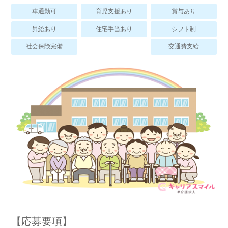
スマイルカのsmileコラム
車通勤可
育児支援あり
賞与あり
その他のお問い合わせ
昇給あり
住宅手当あり
シフト制
FAQ
社会保険完備
交通費支給
採用担当者様はこちら
紹介会社を使うメリットについて
介護・看護のお仕事について
利用者の声
WEB勤怠
支店連絡先一覧
【応募要項】