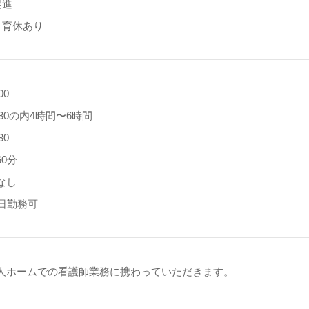
促進
、育休あり
00
7:30の内4時間〜6時間
30
0分
なし
5日勤務可
人ホームでの看護師業務に携わっていただきます。
】