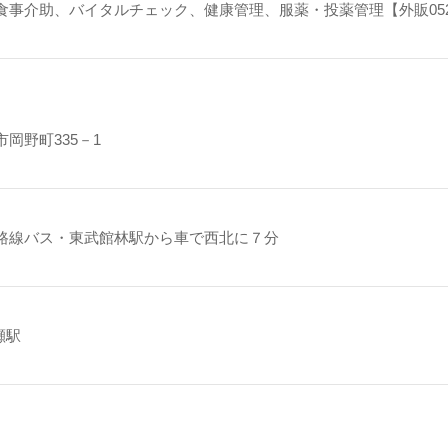
食事介助、バイタルチェック、健康管理、服薬・投薬管理【外販052
岡野町335－1
路線バス・東武館林駅から車で西北に７分
瀬駅