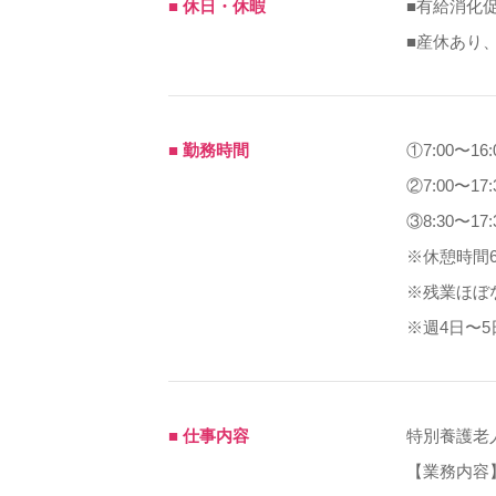
■ 休日・休暇
■有給消化
■産休あり
■ 勤務時間
①7:00〜16:
②7:00〜1
③8:30〜17:
※休憩時間6
※残業ほぼ
※週4日〜
■ 仕事内容
特別養護老
【業務内容