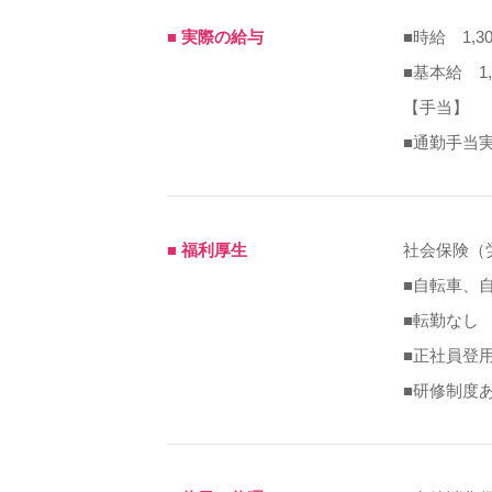
■ 実際の給与
■時給 1,30
■基本給 1,
【手当】
■通勤手当実費
■ 福利厚生
社会保険（
■自転車、
■転勤なし
■正社員登
■研修制度