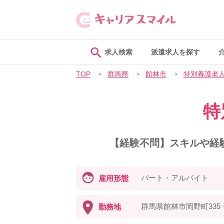
求人検索
派遣求人を探す
TOP
群馬県
館林市
特別養護老
特
【経験不問】スキルや経
パート・アルバイト
雇用形態
群馬県館林市岡野町335
勤務地