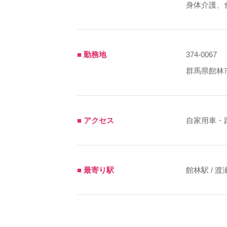
身体介護、
■ 勤務地
374-0067
群馬県館林市
■ アクセス
自家用車・
■ 最寄り駅
館林駅 / 渡