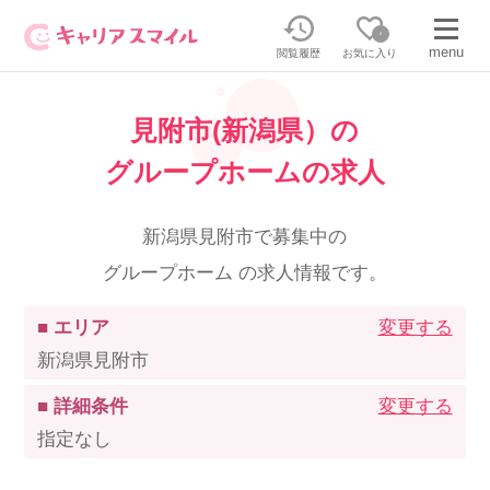
0
menu
閲覧履歴
お気に入り
見附市(新潟県）の
無料相談・お問い合わせはこちら
グループホームの求人
無料転職相談・お問い合わせの内容を
正社員・パートの求人を探す
選択してください
新潟県見附市で募集中の
グループホーム の求人情報です。
正社員／パートで働く
派遣求人を探す
■ エリア
変更する
介護のリスキリング
派遣で働く
新潟県見附市
■ 詳細条件
変更する
キャリアスマイルとは
指定なし
介護の資格取得について