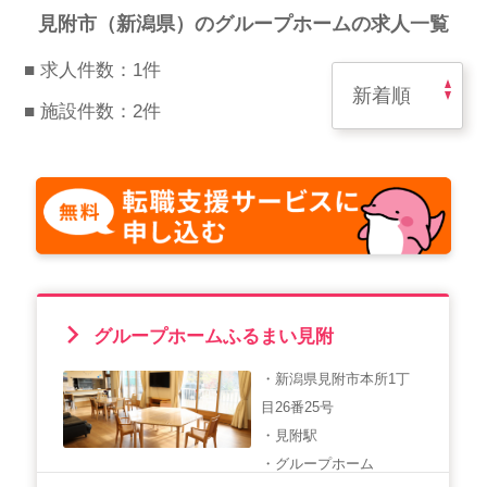
スマイルカのsmileコラム
見附市（新潟県）のグループホームの求人一覧
その他のお問い合わせ
■ 求人件数：1件
FAQ
■ 施設件数：2件
採用担当者様はこちら
紹介会社を使うメリットについて
介護・看護のお仕事について
利用者の声
グループホームふるまい見附
WEB勤怠
・新潟県見附市本所1丁
目26番25号
支店連絡先一覧
・見附駅
・グループホーム