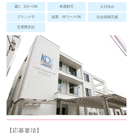
スマイルカのsmileコラム
週2、3日〜OK
車通勤可
土日休み
その他のお問い合わせ
ブランク可
副業・WワークOK
社会保険完備
FAQ
交通費支給
採用担当者様はこちら
紹介会社を使うメリットについて
介護・看護のお仕事について
利用者の声
WEB勤怠
支店連絡先一覧
【応募要項】