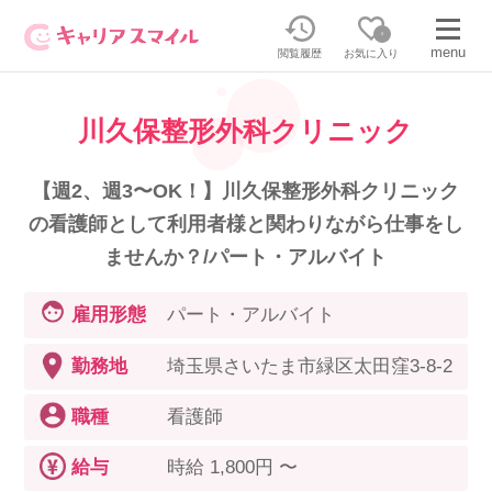
0
menu
閲覧履歴
お気に入り
川久保整形外科クリニック
無料相談・お問い合わせはこちら
無料転職相談・お問い合わせの内容を
【週2、週3〜OK！】川久保整形外科クリニック
正社員・パートの求人を探す
選択してください
の看護師として利用者様と関わりながら仕事をし
ませんか？/パート・アルバイト
正社員／パートで働く
派遣求人を探す
雇用形態
パート・アルバイト
介護のリスキリング
派遣で働く
勤務地
埼玉県さいたま市緑区太田窪3-8-2
職種
看護師
キャリアスマイルとは
介護の資格取得について
給与
時給 1,800円 〜