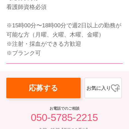
看護師資格必須
会社概要
個人情報保護方針
利用規約
お知らせ
採用担当者様へ
サイトマップ
※15時00分〜18時00分で週2日以上の勤務が
可能な方（月曜、火曜、木曜、金曜）
※注射・採血ができる方歓迎
※ブランク可
応募する
お気に入り
お電話でのご相談
050-5785-2215