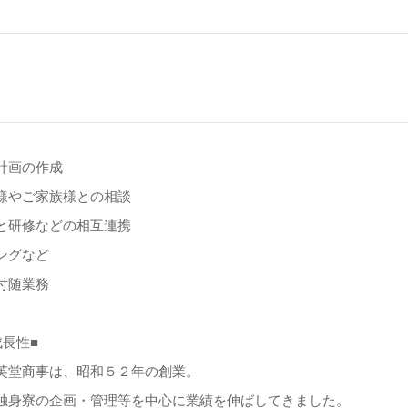
計画の作成
様やご家族様との相談
と研修などの相互連携
ングなど
付随業務
成長性■
英堂商事は、昭和５２年の創業。
独身寮の企画・管理等を中心に業績を伸ばしてきました。