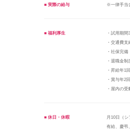
■ 実際の給与
※一律手当
■ 福利厚生
・試用期間
・交通費支
・社保完備
・退職金制
・昇給年1回（
・賞与年2
・屋内の受
■ 休日・休暇
月10日（シ
有給、慶弔