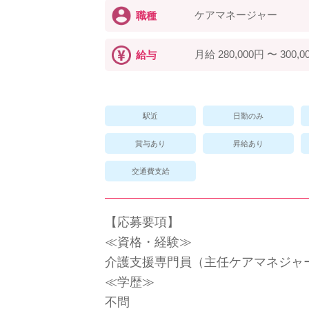
ケアマネージャー
職種
月給 280,000円 〜 300,0
給与
駅近
日勤のみ
賞与あり
昇給あり
交通費支給
【応募要項】
≪資格・経験≫
介護支援専門員（主任ケアマネジャ
≪学歴≫
不問