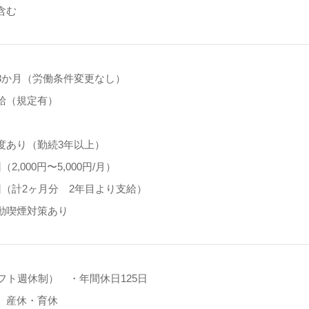
含む
3か月（労働条件変更なし）
給（規定有）
度あり（勤続3年以上）
2,000円〜5,000円/月）
回（計2ヶ月分 2年目より支給）
動喫煙対策あり
フト週休制） ・年間休日125日
、産休・育休