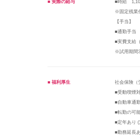
■ 実際の給与
■時給 1,10
※固定残業
【手当】
■通勤手当
■実費支給（
※試用期間
■ 福利厚生
社会保険（
■受動喫煙
■自動車通
■転勤の可
■定年あり 
■勤務延長