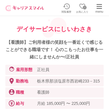
0
menu
閲覧履歴
お気に入り
デイサービスにしいわさき
無料相談・お問い合わせはこちら
無料転職相談・お問い合わせの内容を
【看護師】ご利用者様の笑顔を一番近くで感じる
正社員・パートの求人を探す
選択してください
ことができる職場です！ 心のこもったお仕事を一
緒にしませんか〜/正社員
正社員／パートで働く
派遣求人を探す
雇用形態
正社員
介護のリスキリング
派遣で働く
勤務地
栃木県那須塩原市西岩崎233－315
職種
看護師
キャリアスマイルとは
介護の資格取得について
給与
月給 185,000円 〜 225,000円