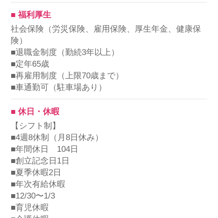
■ 福利厚生
社会保険（労災保険、雇用保険、厚生年金、健康保
険）
■退職金制度（勤続3年以上）
■定年65歳
■再雇用制度（上限70歳まで）
■車通勤可（駐車場あり）
■ 休日・休暇
【シフト制】
■4週8休制（月8日休み）
■年間休日 104日
■創立記念日1日
■夏季休暇2日
■年次有給休暇
■12/30〜1/3
■育児休暇