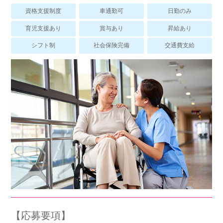
スマイルカのsmileコラム
資格支援制度
車通勤可
日勤のみ
その他のお問い合わせ
育児支援あり
賞与あり
昇給あり
FAQ
シフト制
社会保険完備
交通費支給
採用担当者様はこちら
紹介会社を使うメリットについて
介護・看護のお仕事について
利用者の声
WEB勤怠
支店連絡先一覧
【応募要項】