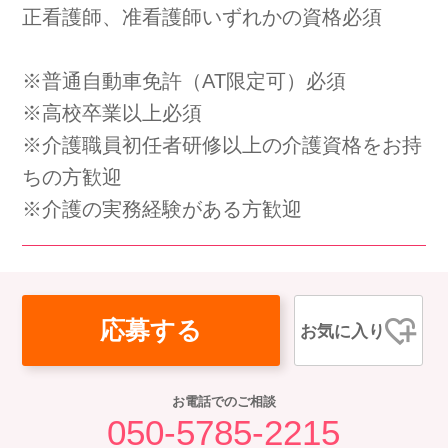
正看護師、准看護師いずれかの資格必須
会社概要
個人情報保護方針
利用規約
※普通自動車免許（AT限定可）必須
お知らせ
採用担当者様へ
サイトマップ
※高校卒業以上必須
※介護職員初任者研修以上の介護資格をお持
ちの方歓迎
※介護の実務経験がある方歓迎
応募する
お気に入り
お電話でのご相談
050-5785-2215