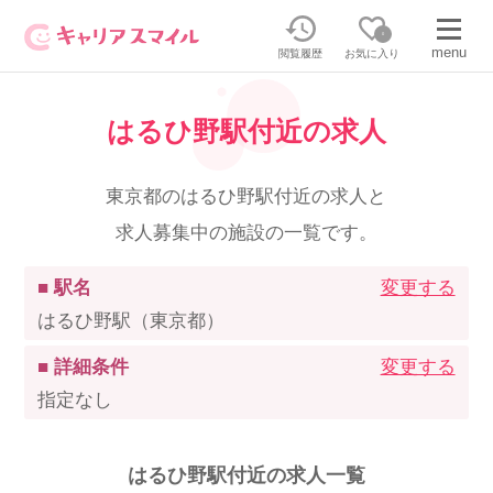
0
menu
閲覧履歴
お気に入り
はるひ野駅付近の求人
無料相談・お問い合わせはこちら
無料転職相談・お問い合わせの内容を
東京都のはるひ野駅付近の求人と
正社員・パートの求人を探す
選択してください
求人募集中の施設の一覧です。
正社員／パートで働く
派遣求人を探す
■ 駅名
変更する
はるひ野駅（東京都）
介護のリスキリング
派遣で働く
■ 詳細条件
変更する
指定なし
キャリアスマイルとは
介護の資格取得について
はるひ野駅付近の求人一覧