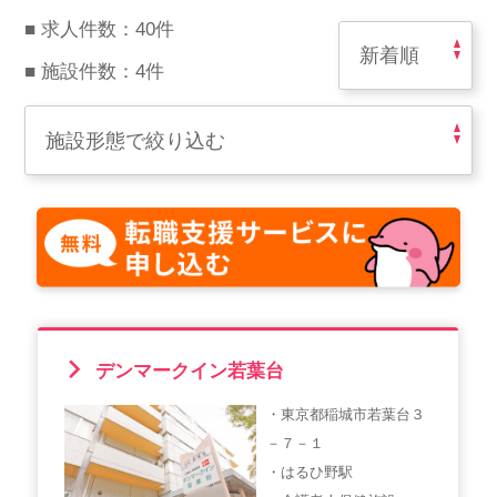
スマイルカのsmileコラム
■ 求人件数：40件
その他のお問い合わせ
■ 施設件数：4件
FAQ
採用担当者様はこちら
紹介会社を使うメリットについて
介護・看護のお仕事について
利用者の声
デンマークイン若葉台
WEB勤怠
・東京都稲城市若葉台３
－７－１
支店連絡先一覧
・はるひ野駅