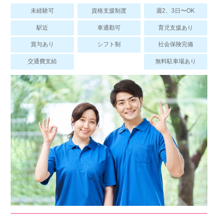
スマイルカのsmileコラム
未経験可
資格支援制度
週2、3日〜OK
その他のお問い合わせ
駅近
車通勤可
育児支援あり
FAQ
賞与あり
シフト制
社会保険完備
採用担当者様はこちら
交通費支給
無料駐車場あり
紹介会社を使うメリットについて
介護・看護のお仕事について
利用者の声
WEB勤怠
支店連絡先一覧