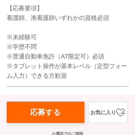
【応募要項】
会社概要
個人情報保護方針
利用規約
看護師、准看護師いずれかの資格必須
お知らせ
採用担当者様へ
サイトマップ
※未経験可
※学歴不問
※普通自動車免許（AT限定可）必須
※タブレット操作が基本レベル（定型フォー
ム入力）できる方歓迎
応募する
お気に入り
お電話でのご相談