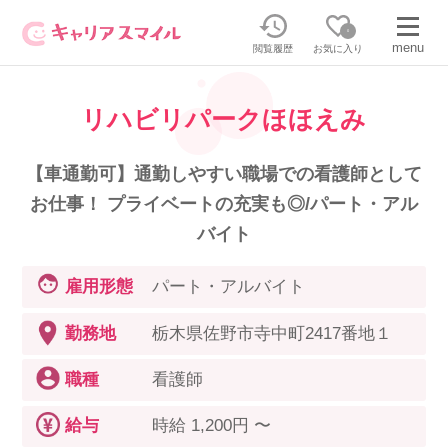
0
menu
閲覧履歴
お気に入り
リハビリパークほほえみ
無料相談・お問い合わせはこちら
無料転職相談・お問い合わせの内容を
【車通勤可】通勤しやすい職場での看護師として
正社員・パートの求人を探す
選択してください
お仕事！ プライベートの充実も◎/パート・アル
バイト
正社員／パートで働く
派遣求人を探す
雇用形態
パート・アルバイト
介護のリスキリング
派遣で働く
勤務地
栃木県佐野市寺中町2417番地１
職種
看護師
キャリアスマイルとは
介護の資格取得について
給与
時給 1,200円 〜