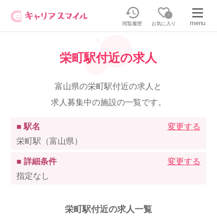
0
menu
閲覧履歴
お気に入り
栄町駅付近の求人
無料相談・お問い合わせはこちら
無料転職相談・お問い合わせの内容を
富山県の栄町駅付近の求人と
正社員・パートの求人を探す
選択してください
求人募集中の施設の一覧です。
正社員／パートで働く
派遣求人を探す
■ 駅名
変更する
栄町駅（富山県）
介護のリスキリング
派遣で働く
■ 詳細条件
変更する
指定なし
キャリアスマイルとは
介護の資格取得について
栄町駅付近の求人一覧