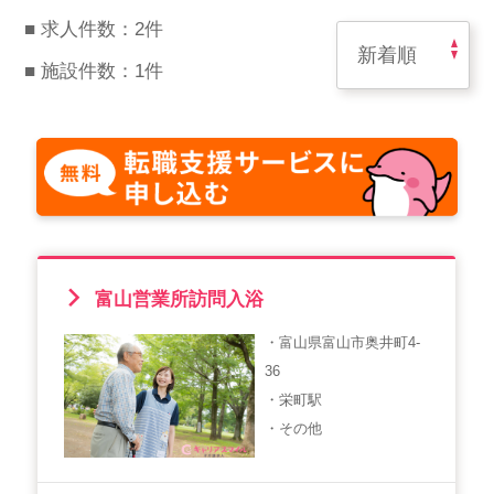
スマイルカのsmileコラム
■ 求人件数：2件
その他のお問い合わせ
■ 施設件数：1件
FAQ
採用担当者様はこちら
紹介会社を使うメリットについて
介護・看護のお仕事について
利用者の声
富山営業所訪問入浴
・富山県富山市奥井町4-
WEB勤怠
36
・栄町駅
・その他
支店連絡先一覧