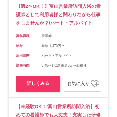
【週2〜OK！】富山営業所訪問入浴の看
会社概要
個人情報保護方針
利用規約
護師として利用者様と関わりながら仕事
お知らせ
採用担当者様へ
サイトマップ
をしませんか？/パート・アルバイト
募集職種
看護師
給与
時給 1,470円 〜
雇用形態
パート・アルバイト
勤務時間
8:45〜17:10 ※週3日〜勤務可
詳しくみる
お気に入り
【未経験OK！/富山営業所訪問入浴】初
めての看護師でも大丈夫！充実した研修