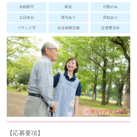
スマイルカのsmileコラム
未経験可
駅近
日勤のみ
その他のお問い合わせ
土日休み
賞与あり
昇給あり
FAQ
ブランク可
社会保険完備
交通費支給
採用担当者様はこちら
紹介会社を使うメリットについて
介護・看護のお仕事について
利用者の声
WEB勤怠
支店連絡先一覧
【応募要項】