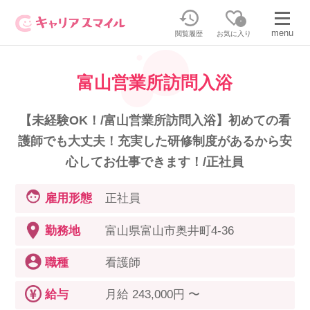
0
menu
閲覧履歴
お気に入り
富山営業所訪問入浴
無料相談・お問い合わせはこちら
無料転職相談・お問い合わせの内容を
【未経験OK！/富山営業所訪問入浴】初めての看
正社員・パートの求人を探す
選択してください
護師でも大丈夫！充実した研修制度があるから安
心してお仕事できます！/正社員
正社員／パートで働く
派遣求人を探す
雇用形態
正社員
介護のリスキリング
派遣で働く
勤務地
富山県富山市奥井町4-36
職種
看護師
キャリアスマイルとは
介護の資格取得について
給与
月給 243,000円 〜