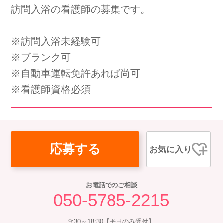
訪問入浴の看護師の募集です。
会社概要
個人情報保護方針
利用規約
お知らせ
採用担当者様へ
サイトマップ
※訪問入浴未経験可
※ブランク可
※自動車運転免許あれば尚可
※看護師資格必須
応募する
お気に入り
お電話でのご相談
050-5785-2215
9:30～18:30【平日のみ受付】