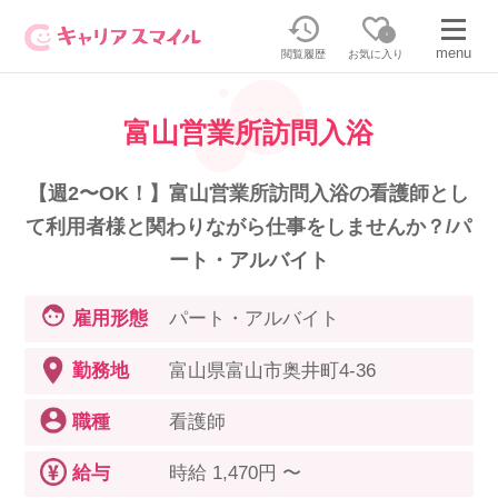
0
menu
閲覧履歴
お気に入り
富山営業所訪問入浴
無料相談・お問い合わせはこちら
無料転職相談・お問い合わせの内容を
【週2〜OK！】富山営業所訪問入浴の看護師とし
正社員・パートの求人を探す
選択してください
て利用者様と関わりながら仕事をしませんか？/パ
ート・アルバイト
正社員／パートで働く
派遣求人を探す
雇用形態
パート・アルバイト
介護のリスキリング
派遣で働く
勤務地
富山県富山市奥井町4-36
職種
看護師
キャリアスマイルとは
介護の資格取得について
給与
時給 1,470円 〜