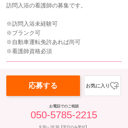
訪問入浴の看護師の募集です。
会社概要
個人情報保護方針
利用規約
お知らせ
採用担当者様へ
サイトマップ
※訪問入浴未経験可
※ブランク可
※自動車運転免許あれば尚可
※看護師資格必須
応募する
お気に入り
お電話でのご相談
050-5785-2215
9:30～18:30【平日のみ受付】