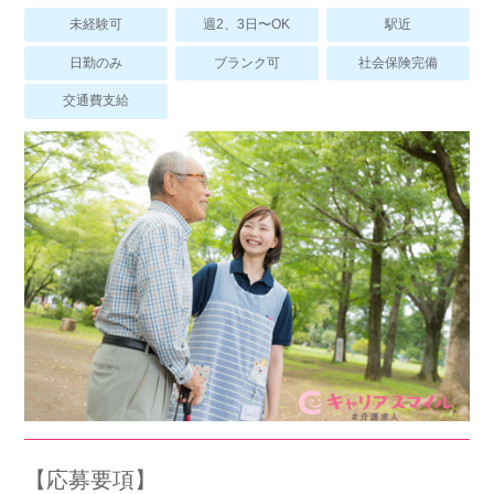
スマイルカのsmileコラム
未経験可
週2、3日〜OK
駅近
その他のお問い合わせ
日勤のみ
ブランク可
社会保険完備
FAQ
交通費支給
採用担当者様はこちら
紹介会社を使うメリットについて
介護・看護のお仕事について
利用者の声
WEB勤怠
支店連絡先一覧
【応募要項】