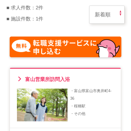
スマイルカのsmileコラム
■ 求人件数：2件
その他のお問い合わせ
■ 施設件数：1件
FAQ
採用担当者様はこちら
紹介会社を使うメリットについて
介護・看護のお仕事について
利用者の声
富山営業所訪問入浴
・富山県富山市奥井町4-
WEB勤怠
36
・桜橋駅
・その他
支店連絡先一覧