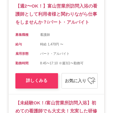
【週2〜OK！】富山営業所訪問入浴の看
会社概要
個人情報保護方針
利用規約
護師として利用者様と関わりながら仕事
お知らせ
採用担当者様へ
サイトマップ
をしませんか？/パート・アルバイト
募集職種
看護師
給与
時給 1,470円 〜
雇用形態
パート・アルバイト
勤務時間
8:45〜17:10 ※週3日〜勤務可
詳しくみる
お気に入り
【未経験OK！/富山営業所訪問入浴】初
めての看護師でも大丈夫！充実した研修