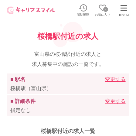
0
menu
閲覧履歴
お気に入り
桜橋駅付近の求人
無料相談・お問い合わせはこちら
無料転職相談・お問い合わせの内容を
富山県の桜橋駅付近の求人と
正社員・パートの求人を探す
選択してください
求人募集中の施設の一覧です。
正社員／パートで働く
派遣求人を探す
■ 駅名
変更する
桜橋駅（富山県）
介護のリスキリング
派遣で働く
■ 詳細条件
変更する
指定なし
キャリアスマイルとは
介護の資格取得について
桜橋駅付近の求人一覧