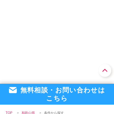
週2、3日〜OK
デイサービス
ケアマネージャー
会社概要
個人情報保護方針
利用規約
紀和駅（3)
お知らせ
採用担当者様へ
サイトマップ
駅近
介護老人保健施設
看護師
高給与
グループホーム
看護助手
車通勤可
サービス付き高齢者向け住宅
医療事務/受付
夜勤専従
訪問看護
医療ソーシャルワーカー
無料相談・お問い合わせは
日勤のみ
訪問介護
調理師/調理スタッフ
こちら
リスキリング対象
小規模多機能
介護事務
TOP
和歌山県
条件から探す