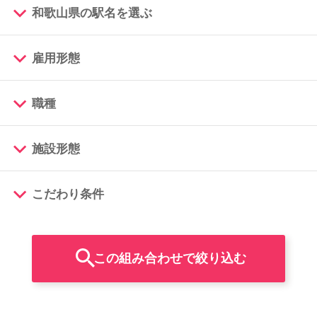
スマイルカのsmileコラム
一括チェック
和歌山県の駅名を選ぶ
その他のお問い合わせ
FAQ
和歌山市（10)
雇用形態
JR西日本
採用担当者様はこちら
南海電鉄
紹介会社を使うメリットについて
阪和線(天王寺～和歌山)
職種
正社員
和歌山電鐵
一括チェック
南海加太線
介護・看護のお仕事について
JR和歌山線
施設形態
ヘルパー・介護職
パート・アルバイト
一括チェック
貴志川線
一括チェック
紀伊駅（6)
きのくに線
利用者の声
こだわり条件
病院
生活相談員
契約社員
一括チェック
東松江駅（1)
一括チェック
和歌山駅（3)
紀伊中ノ島駅（3)
紀勢本線(和歌山～和歌山市)
WEB勤怠
未経験可
有料老人ホーム
サービス提供責任者
登録ヘルパー
和歌山駅（3)
中松江駅（1)
一括チェック
和歌山駅（3)
和歌山駅（3)
支店連絡先一覧
資格支援制度
特別養護老人ホーム
管理職・管理職候補
八幡前駅（1)
和歌山駅（3)