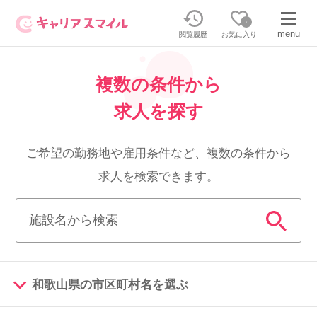
0
menu
閲覧履歴
お気に入り
複数の条件から
無料相談・お問い合わせはこちら
求人を探す
無料転職相談・お問い合わせの内容を
正社員・パートの求人を探す
選択してください
ご希望の勤務地や雇用条件など、複数の条件から
求人を検索できます。
正社員／パートで働く
派遣求人を探す
介護のリスキリング
派遣で働く
キャリアスマイルとは
和歌山県の市区町村名を選ぶ
介護の資格取得について