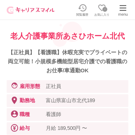
0
menu
閲覧履歴
お気に入り
老人介護事業所あさひホーム北代
無料相談・お問い合わせはこちら
無料転職相談・お問い合わせの内容を
【正社員】【看護職】休暇充実でプライベートの
正社員・パートの求人を探す
選択してください
両立可能！小規模多機能型居宅介護での看護職の
お仕事/車通勤OK
正社員／パートで働く
派遣求人を探す
雇用形態
正社員
介護のリスキリング
派遣で働く
勤務地
富山県富山市北代189
職種
看護師
キャリアスマイルとは
介護の資格取得について
給与
月給 189,500円 〜