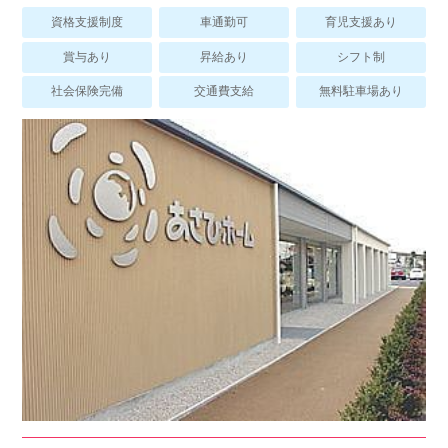
スマイルカのsmileコラム
資格支援制度
車通勤可
育児支援あり
その他のお問い合わせ
賞与あり
昇給あり
シフト制
FAQ
社会保険完備
交通費支給
無料駐車場あり
採用担当者様はこちら
紹介会社を使うメリットについて
介護・看護のお仕事について
利用者の声
WEB勤怠
支店連絡先一覧