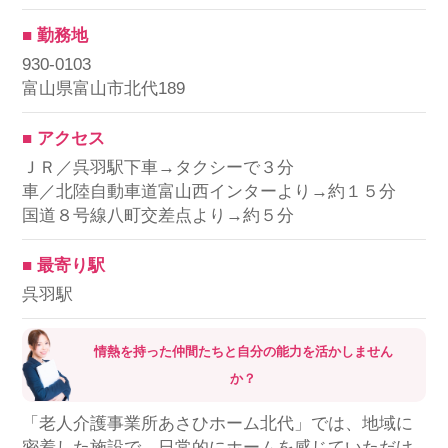
■ 勤務地
930-0103
富山県富山市北代189
■ アクセス
ＪＲ／呉羽駅下車→タクシーで３分
車／北陸自動車道富山西インターより→約１５分
国道８号線八町交差点より→約５分
■ 最寄り駅
呉羽駅
情熱を持った仲間たちと自分の能力を活かしません
か？
「老人介護事業所あさひホーム北代」では、地域に
密着した施設で、日常的にホームを感じていただけ