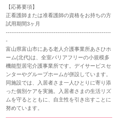
【応募要項】
会社概要
個人情報保護方針
利用規約
正看護師または准看護師の資格をお持ちの方
お知らせ
採用担当者様へ
サイトマップ
試用期間3ヶ月
---------------------------------------------------------
-
富山県富山市にある老人介護事業所あさひホ
ーム(北代)は、全室バリアフリーの小規模多
機能型居宅介護事業所です。デイサービスセ
ンターやグループホームが併設しています。
同施設では、入居者さま一人ひとりに寄り添
った個別ケアを実施。入居者さまの生活リズ
ムを守るとともに、自主性を引き出すことに
努めています。