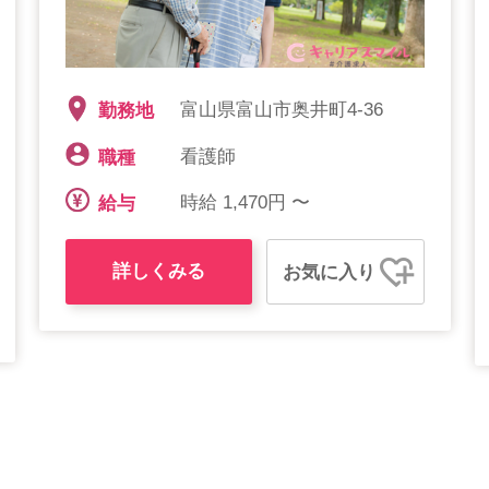
富山県富山市奥井町4-36
勤務地
看護師
職種
時給 1,470円 〜
給与
詳しくみる
お気に入り