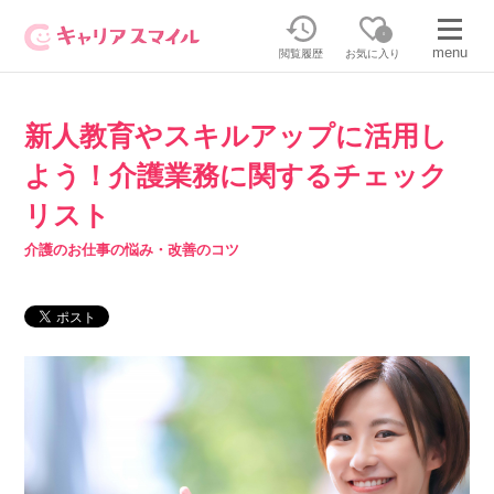
0
menu
閲覧履歴
お気に入り
新人教育やスキルアップに活用し
無料相談・お問い合わせはこちら
よう！介護業務に関するチェック
無料転職相談・お問い合わせの内容を
正社員・パートの求人を探す
リスト
選択してください
介護のお仕事の悩み・改善のコツ
正社員／パートで働く
派遣求人を探す
介護のリスキリング
派遣で働く
キャリアスマイルとは
介護の資格取得について