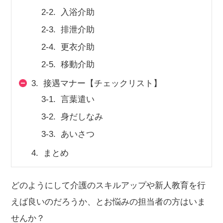
2-2.
入浴介助
会社概要
個人情報保護方針
利用規約
2-3.
排泄介助
お知らせ
採用担当者様へ
サイトマップ
2-4.
更衣介助
2-5.
移動介助
3.
接遇マナー【チェックリスト】
3-1.
言葉遣い
3-2.
身だしなみ
3-3.
あいさつ
4.
まとめ
どのようにして
介護のスキルアップ
や新人教育を行
えば良いのだろうか、とお悩みの担当者の方はいま
せんか？