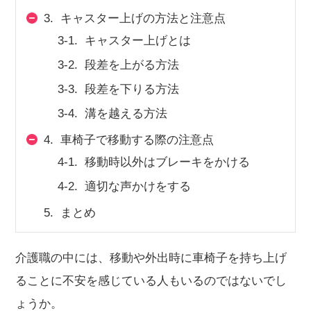
3.
キャスター上げの方法と注意点
会社概要
個人情報保護方針
利用規約
3-1.
キャスター上げとは
お知らせ
採用担当者様へ
サイトマップ
3-2.
段差を上がる方法
3-3.
段差を下りる方法
3-4.
溝を越える方法
4.
車椅子で移動する際の注意点
4-1.
移動時以外はブレーキをかける
4-2.
適切な声かけをする
5.
まとめ
介護職の中には、移動や外出時に車椅子を持ち上げ
ることに不安を感じている人もいるのではないでし
ょうか。