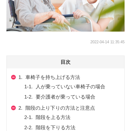
スマイルカのsmileコラム
その他のお問い合わせ
FAQ
採用担当者様はこちら
紹介会社を使うメリットについて
2022-04-14 11:35:45
介護・看護のお仕事について
目次
1.
車椅子を持ち上げる方法
利用者の声
1-1.
人が乗っていない車椅子の場合
1-2.
要介護者が乗っている場合
WEB勤怠
2.
階段の上り下りの方法と注意点
2-1.
階段を上る方法
支店連絡先一覧
2-2.
階段を下りる方法