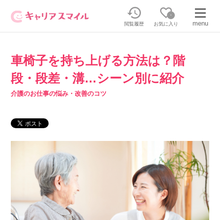
0
menu
閲覧履歴
お気に入り
車椅子を持ち上げる方法は？階
無料相談・お問い合わせはこちら
段・段差・溝…シーン別に紹介
無料転職相談・お問い合わせの内容を
正社員・パートの求人を探す
介護のお仕事の悩み・改善のコツ
選択してください
正社員／パートで働く
派遣求人を探す
介護のリスキリング
派遣で働く
キャリアスマイルとは
介護の資格取得について