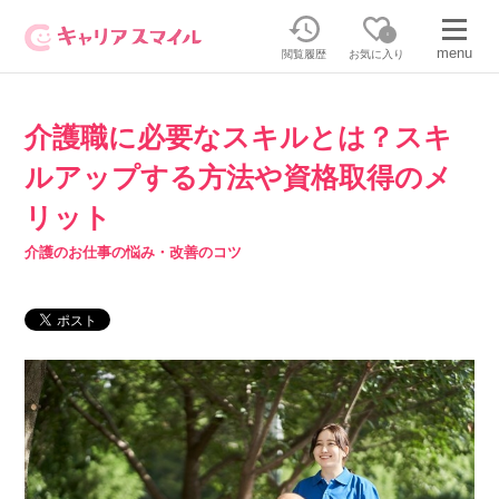
0
menu
閲覧履歴
お気に入り
介護職に必要なスキルとは？スキ
無料相談・お問い合わせはこちら
ルアップする方法や資格取得のメ
無料転職相談・お問い合わせの内容を
正社員・パートの求人を探す
リット
選択してください
介護のお仕事の悩み・改善のコツ
正社員／パートで働く
派遣求人を探す
介護のリスキリング
派遣で働く
キャリアスマイルとは
介護の資格取得について