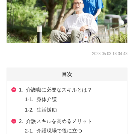
スマイルカのsmileコラム
その他のお問い合わせ
FAQ
採用担当者様はこちら
紹介会社を使うメリットについて
2023-05-03 18:34:43
介護・看護のお仕事について
目次
利用者の声
1.
介護職に必要なスキルとは？
1-1.
身体介護
WEB勤怠
1-2.
生活援助
支店連絡先一覧
2.
介護スキルを高めるメリット
2-1.
介護現場で役に立つ