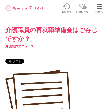
0
menu
閲覧履歴
お気に入り
介護職員の再就職準備金はご存じ
無料相談・お問い合わせはこちら
ですか？
無料転職相談・お問い合わせの内容を
正社員・パートの求人を探す
介護業界のニュース
選択してください
正社員／パートで働く
派遣求人を探す
介護のリスキリング
派遣で働く
キャリアスマイルとは
介護の資格取得について