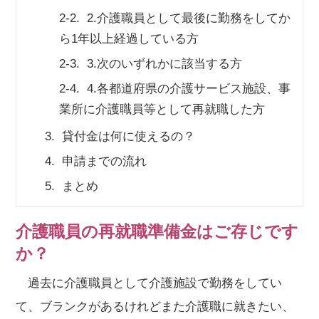
2-2.
2.介護職員として最後に勤務をしてか
会社概要
個人情報保護方針
利用規約
ら1年以上経過している方
お知らせ
採用担当者様へ
サイトマップ
2-3.
3.次のいずれかに該当する方
2-4.
4.各都道府県の介護サービス施設、事
業所に介護職員等として再就職した方
3.
貸付金は何に使えるの？
4.
申請までの流れ
5.
まとめ
介護職員の再就職準備金はご存じです
か？
過去に介護職員として介護施設で勤務をしてい
て、ブランクがあるけれどまた介護職に就きたい、