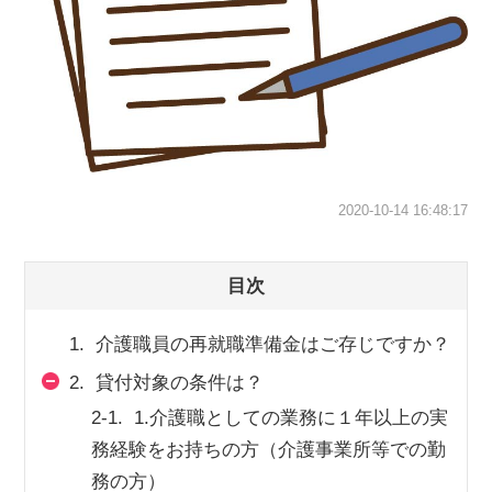
スマイルカのsmileコラム
その他のお問い合わせ
FAQ
採用担当者様はこちら
紹介会社を使うメリットについて
2020-10-14 16:48:17
介護・看護のお仕事について
目次
利用者の声
1.
介護職員の再就職準備金はご存じですか？
WEB勤怠
2.
貸付対象の条件は？
2-1.
1.介護職としての業務に１年以上の実
支店連絡先一覧
務経験をお持ちの方（介護事業所等での勤
務の方）