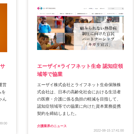
をサ
エーザイ×ライフネット生命 認知症領
域等で協業
運営
エーザイ株式会社とライフネット生命保険株
ムを
式会社は、日本の高齢化社会における生活者
ゃん
の医療・介護に係る負担の軽減を目指して、
認知症領域等での協業に向けた資本業務提携
契約を締結しました。
39:00
介護業界のニュース
2022-08-15 17:41:00